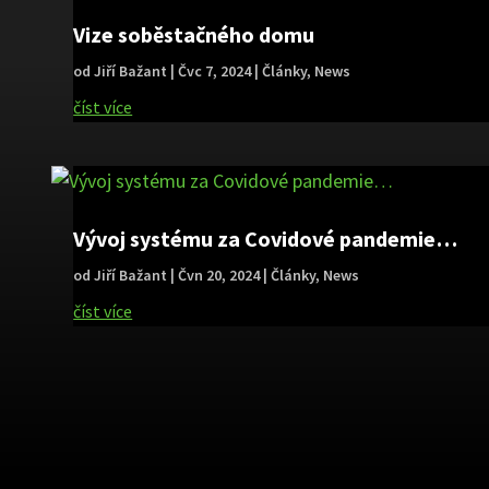
Vize soběstačného domu
od
Jiří Bažant
|
Čvc 7, 2024
|
Články
,
News
číst více
Vývoj systému za Covidové pandemie…
od
Jiří Bažant
|
Čvn 20, 2024
|
Články
,
News
číst více