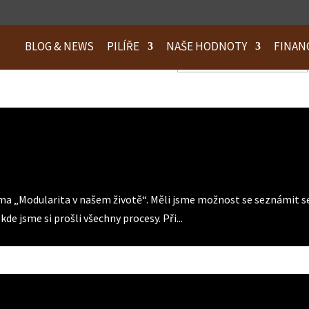
BLOG & NEWS
PILÍŘE
NAŠE HODNOTY
FINAN
Hledat:
ma „Modularita v našem životě“. Měli jsme možnost se seznámit se 
e jsme si prošli všechny procesy. Při...