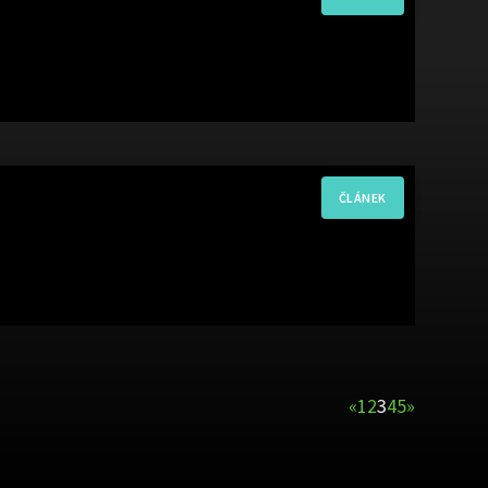
«
1
2
3
4
5
»