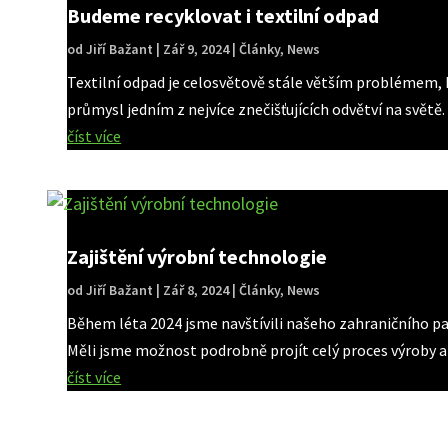
Budeme recyklovat i textilní odpad
od
Jiří Bažant
|
Zář 9, 2024
|
Články
,
News
Textilní odpad je celosvětově stále větším problémem, kt
průmysl jedním z nejvíce znečišťujících odvětví na svět
číst více
Zajištění výrobní technologie
od
Jiří Bažant
|
Zář 8, 2024
|
Články
,
News
Během léta 2024 jsme navštívili našeho zahraničního pa
Měli jsme možnost podrobně projít celý proces výroby a 
číst více