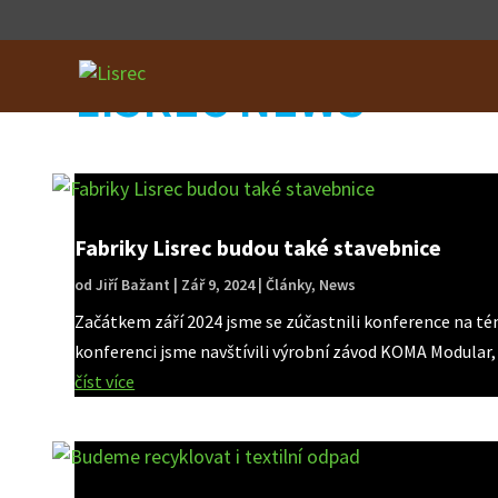
LISREC NEWS
Fabriky Lisrec budou také stavebnice
od
Jiří Bažant
|
Zář 9, 2024
|
Články
,
News
Začátkem září 2024 jsme se zúčastnili konference na té
konferenci jsme navštívili výrobní závod KOMA Modular, kd
číst více