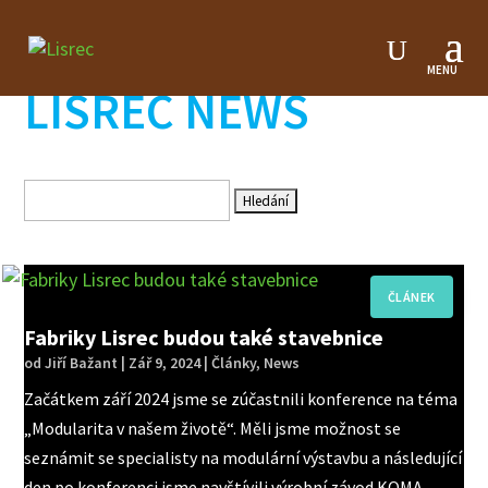
LISREC NEWS
Hledat:
Fabriky Lisrec budou také stavebnice
od
Jiří Bažant
|
Zář 9, 2024
|
Články
,
News
Začátkem září 2024 jsme se zúčastnili konference na téma
„Modularita v našem životě“. Měli jsme možnost se
seznámit se specialisty na modulární výstavbu a následující
den po konferenci jsme navštívili výrobní závod KOMA