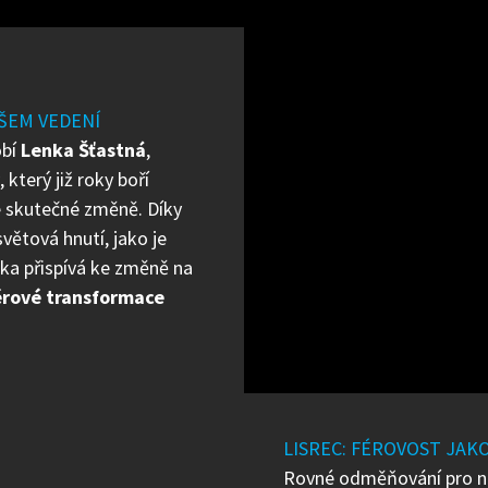
ŠEM VEDENÍ
obí
Lenka Šťastná
,
y
, který již roky boří
e skutečné změně. Díky
větová hnutí, jako je
nka přispívá ke změně na
érové transformace
LISREC: FÉROVOST JAK
Rovné odměňování pro ná