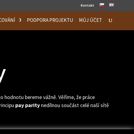
Kontakt
 základ
COVÁNÍ
PODPORA PROJEKTU
MŮJ ÚČET
y
tuto hodnotu bereme vážně. Věříme, že práce
rincipu
pay parity
nedílnou součást celé naší sítě