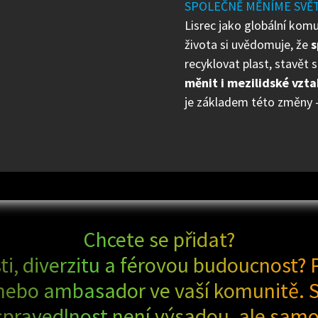
SPOLEČNĚ MĚNÍME SVĚ
Lisrec jako globální kom
života si uvědomuje, že
s
recyklovat plast, stavět 
měnit i mezilidské vzta
je základem této změny –
Chcete se přidat?
ti, diverzitu a férovou budoucnost? P
mu nebo ambasador ve vaší komunitě
 spravedlnost není výsadou, ale samo