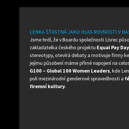
LENKA ŠŤASTNÁ JAKO HLAS ROVNOSTI V NA
Jsme hrdí, že v Boardu společnosti Lisrec půs
zakladatelka českého projektu
Equal Pay Da
stereotypy, otevírá debaty a motivuje firmy k
jejímu působení máme přímé napojení na celos
G100 – Global 100 Women Leaders
, kde Le
poli mezinárodní genderové spravedlnosti a
f
firemní kultury.