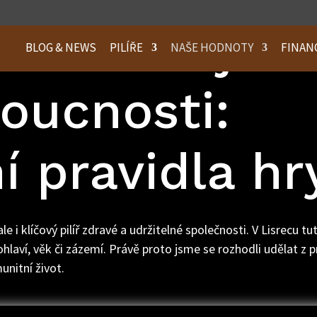
ěňování jako
BLOG & NEWS
PILÍŘE
NAŠE HODNOTY
FINAN
oucnosti:
í pravidla hr
e i klíčový pilíř zdravé a udržitelné společnosti. V Lisrecu 
laví, věk či zázemí. Právě proto jsme se rozhodli udělat z p
nitní život.