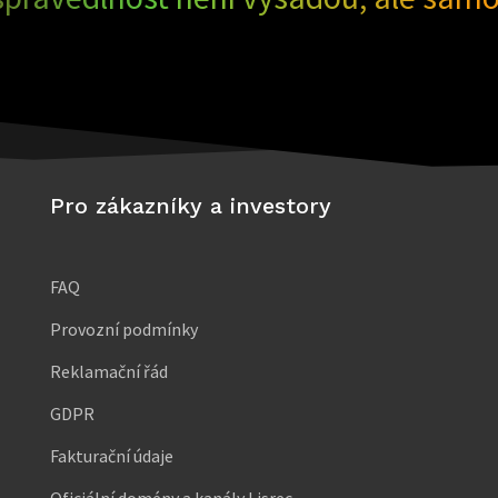
Pro zákazníky a investory
FAQ
Provozní podmínky
Reklamační řád
GDPR
Fakturační údaje