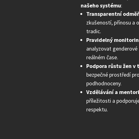
našeho systému
:
Transparentní odměň
zkušeností, přínosu a 
tradic.
Pravidelný monitori
analyzovat genderové r
reálném čase.
Podpora růstu žen v t
bezpečné prostředí pro
podhodnoceny.
Vzdělávání a mentor
příležitosti a podporu
respektu.