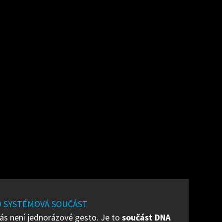
O SYSTÉMOVÁ SOUČÁST
s není jednorázové gesto. Je to
součást DNA