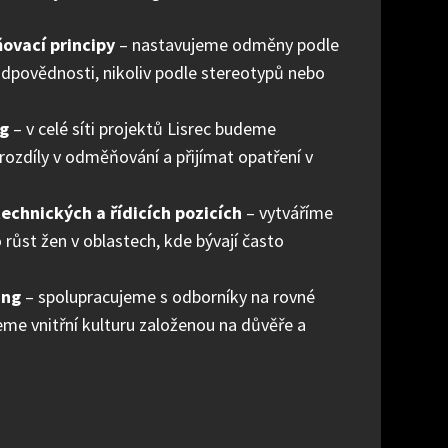
ovací principy
– nastavujeme odměny podle
odpovědnosti, nikoliv podle stereotypů nebo
ng
– v celé síti projektů Lisrec budeme
ozdíly v odměňování a přijímat opatření v
echnických a řídicích pozicích
– vytváříme
 růst žen v oblastech, kde bývají často
ing
– spolupracujeme s odborníky na rovné
jeme vnitřní kulturu založenou na důvěře a