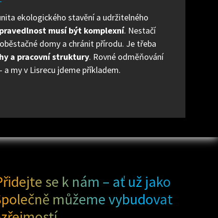
T
unita ekologického stavění a udržitelného
pravedlnost musí být komplexní
. Nestačí
soběstačné domy a chránit přírodu. Je třeba
hy a pracovní struktury
. Rovné odměňování
 a my v Lisrecu jdeme příkladem.
řidejte se k nám – ať už jako
. Společně můžeme vybudovat
zřejmostí.