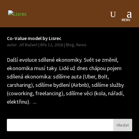
Co-Value model by Lisrec
autor:
Jiří Bažant
|
Bře 12, 2026
|
Blog
,
News
Další evoluce sdílené ekonomiky. Svět se změnil,
ekonomika musí taky. Lidé už dnes chápou pojem
sdílená ekonomika: sdílíme auta (Uber, Bolt,
carsharing), sdílíme bydlení (Airbnb), sdílíme služby
(coworking, freelancing), sdílíme věci (kola, nářadí,
elektřinu). ...
Hledat