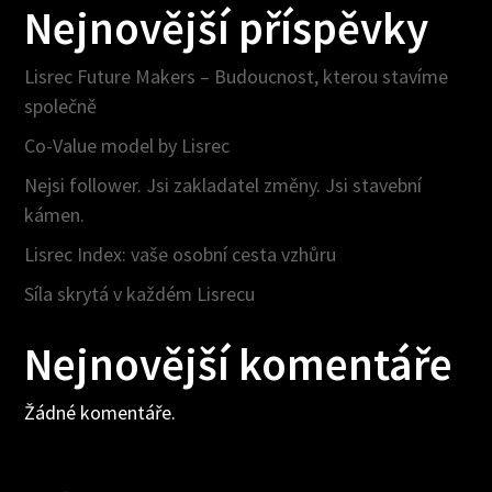
Nejnovější příspěvky
Lisrec Future Makers – Budoucnost, kterou stavíme
společně
Co-Value model by Lisrec
Nejsi follower. Jsi zakladatel změny. Jsi stavební
kámen.
Lisrec Index: vaše osobní cesta vzhůru
Síla skrytá v každém Lisrecu
Nejnovější komentáře
Žádné komentáře.