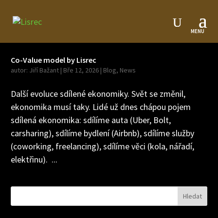
Co-Value model by Lisrec
autor:
Jiří Bažant
|
Bře 12, 2026
|
Blog
,
News
Další evoluce sdílené ekonomiky. Svět se změnil,
ekonomika musí taky. Lidé už dnes chápou pojem
sdílená ekonomika: sdílíme auta (Uber, Bolt,
carsharing), sdílíme bydlení (Airbnb), sdílíme služby
(coworking, freelancing), sdílíme věci (kola, nářadí,
elektřinu). ...
Hledat