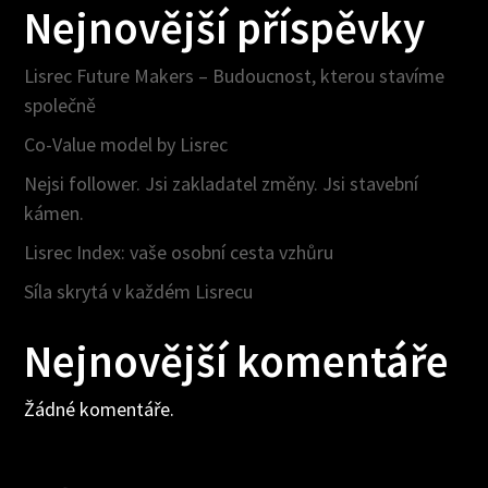
Nejnovější příspěvky
Lisrec Future Makers – Budoucnost, kterou stavíme
společně
Co-Value model by Lisrec
Nejsi follower. Jsi zakladatel změny. Jsi stavební
kámen.
Lisrec Index: vaše osobní cesta vzhůru
Síla skrytá v každém Lisrecu
Nejnovější komentáře
Žádné komentáře.