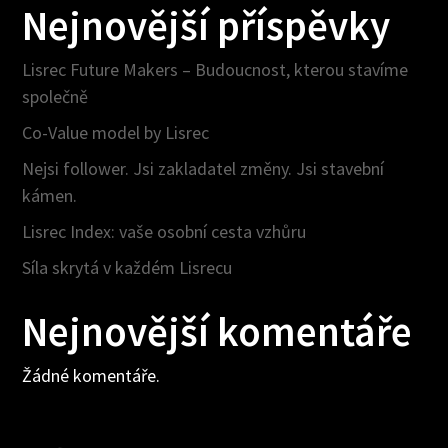
Nejnovější příspěvky
Lisrec Future Makers – Budoucnost, kterou stavíme
společně
Co-Value model by Lisrec
Nejsi follower. Jsi zakladatel změny. Jsi stavební
kámen.
Lisrec Index: vaše osobní cesta vzhůru
Síla skrytá v každém Lisrecu
Nejnovější komentáře
Žádné komentáře.