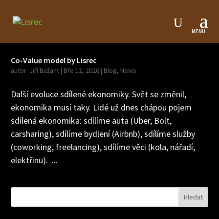
Co-Value model by Lisrec
autor:
Jiří Bažant
|
Bře 12, 2026
|
Blog
,
News
Další evoluce sdílené ekonomiky. Svět se změnil,
ekonomika musí taky. Lidé už dnes chápou pojem
sdílená ekonomika: sdílíme auta (Uber, Bolt,
carsharing), sdílíme bydlení (Airbnb), sdílíme služby
(coworking, freelancing), sdílíme věci (kola, nářadí,
elektřinu). ...
Hledat