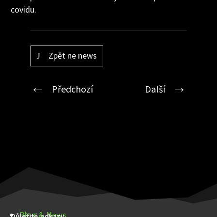
covidu.
Zpět ne news
Předchozí
Další
Blog & News
Důležité odkazy