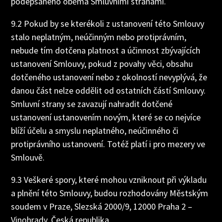
podepsaného oběma Smluvními stranami.
9.2 Pokud by se kterékoli z ustanovení této Smlouvy
stalo neplatným, neúčinným nebo protiprávním,
nebude tím dotčena platnost a účinnost zbývajících
ustanovení Smlouvy, pokud z povahy věci, obsahu
dotčeného ustanovení nebo z okolností nevyplývá, že
danou část nelze oddělit od ostatních částí Smlouvy.
Smluvní strany se zavazují nahradit dotčené
ustanovení ustanovením novým, které se co nejvíce
blíží účelu a smyslu neplatného, neúčinného či
protiprávního ustanovení. Totéž platí i pro mezery ve
Smlouvě.
9.3 Veškeré spory, které mohou vzniknout při výkladu
a plnění této Smlouvy, budou rozhodovány Městským
soudem v Praze, Slezská 2000/9, 12000 Praha 2 –
Vinohrady, Česká republika.