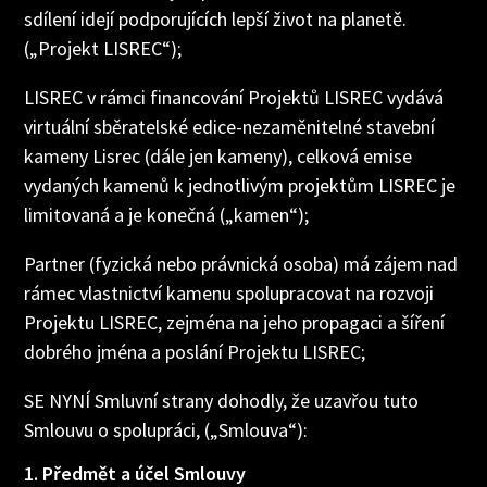
sdílení idejí podporujících lepší život na planetě.
(„Projekt LISREC“);
LISREC v rámci financování Projektů LISREC vydává
virtuální sběratelské edice-nezaměnitelné stavební
kameny Lisrec (dále jen kameny), celková emise
vydaných kamenů k jednotlivým projektům LISREC je
limitovaná a je konečná („kamen“);
Partner (fyzická nebo právnická osoba) má zájem nad
rámec vlastnictví kamenu spolupracovat na rozvoji
Projektu LISREC, zejména na jeho propagaci a šíření
dobrého jména a poslání Projektu LISREC;
SE NYNÍ Smluvní strany dohodly, že uzavřou tuto
Smlouvu o spolupráci, („Smlouva“):
1. Předmět a účel Smlouvy