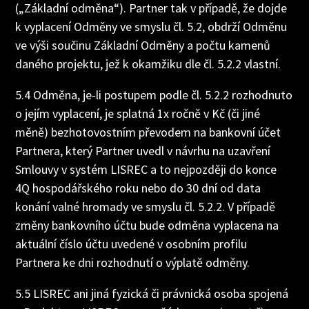
(„Základní odměna“). Partner tak v případě, že dojde
k vyplacení Odměny ve smyslu čl. 5.2, obdrží Odměnu
ve výši součinu Základní Odměny a počtu kamenů
daného projektu, jež k okamžiku dle čl. 5.2.2 vlastní.
5.4 Odměna, je-li postupem podle čl. 5.2.2 rozhodnuto
o jejím vyplacení, je splatná 1x ročně v Kč (či jiné
měně) bezhotovostním převodem na bankovní účet
Partnera, který Partner uvedl v návrhu na uzavření
Smlouvy v systém LISREC a to nejpozději do konce
4Q hospodářského roku nebo do 30 dní od data
konání valné hromady ve smyslu čl. 5.2.2. V případě
změny bankovního účtu bude odměna vyplacena na
aktuální číslo účtu uvedené v osobním profilu
Partnera ke dni rozhodnutí o výplatě odměny.
5.5 LISREC ani jiná fyzická či právnická osoba spojená