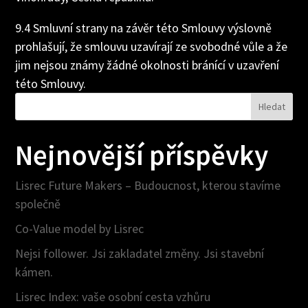
9.4 Smluvní strany na závěr této Smlouvy výslovně
prohlašují, že smlouvu uzavírají ze svobodné vůle a že
jim nejsou známy žádné okolnosti bránící v uzavření
této Smlouvy.
Hledat
Nejnovější příspěvky
Lisrec Future Makers – Budoucnost, kterou stavíme
společně
Co-Value model by Lisrec
Nejsi follower. Jsi zakladatel změny. Jsi stavební
kámen.
Lisrec Index: vaše osobní cesta vzhůru