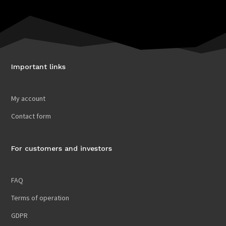
Important links
My account
Contact form
For customers and investors
FAQ
Terms of operation
GDPR