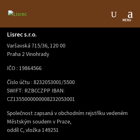
Billing information
Lisrec s.r.o.
Varšavská 715/36, 120 00
Praha 2 Vinohrady
IČO : 19864566
Číslo účtu : 8232053001/5500
SWIFT: RZBCCZPP IBAN:
CZ1355000000008232053001
Společnost zapsaná v obchodním rejstříku vedeném
Městským soudem v Praze,
oddíl C, vložka 149251